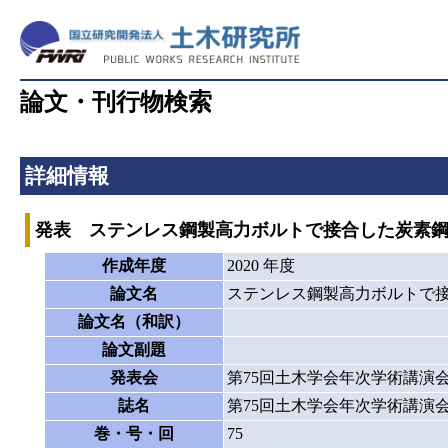
論文・刊行物検索
詳細情報
発表 ステンレス鋼製高力ボルトで接合した炭素
作成年度
2020 年度
論文名
ステンレス鋼製高力ボルトで
論文名（和訳）
論文副題
発表会
第75回土木学会年次学術講演
誌名
第75回土木学会年次学術講演
巻・号・回
75