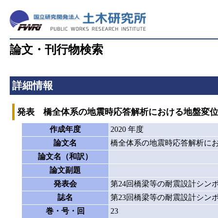
論文・刊行物検索
詳細情報
発表 橋全体系の地震時応答解析における地盤変
作成年度
2020 年度
論文名
橋全体系の地震時応答解析に
論文名（和訳）
論文副題
発表会
第24回橋梁等の耐震設計シン
誌名
第23回橋梁等の耐震設計シン
巻・号・回
23