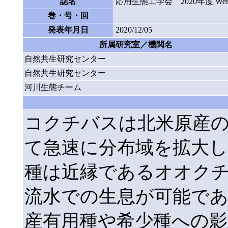
誌名
応用生態工学会 2020年度 W
巻・号・回
発表年月日
2020/12/05
所属研究室／機関名
自然共生研究センター
自然共生研究センター
河川生態チーム
コクチバスは北米原産
て急速に分布域を拡大
種は近縁であるオオク
流水での生息が可能で
産有用種や希少種への