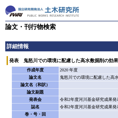
論文・刊行物検索
詳細情報
発表 鬼怒川での環境に配慮した高水敷掘削の効
作成年度
2020 年度
論文名
鬼怒川での環境に配慮した高
論文名（和訳）
論文副題
発表会
令和2年度河川基金研究成果発
誌名
令和2年度河川基金研究成果発
巻・号・回