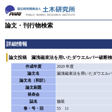
論文・刊行物検索
詳細情報
論文投稿 漏洩磁束法を用いたダウエルバー破断
作成年度
2020 年度
論文名
漏洩磁束法を用いたダウエル
論文名（和訳）
論文副題
発表会
誌名
舗装
巻・号・回
55 11