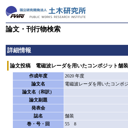
論文・刊行物検索
詳細情報
論文投稿 電磁波レーダを用いたコンポジット舗
作成年度
2020 年度
論文名
電磁波レーダを用いたコンポ
論文名（和訳）
論文副題
発表会
誌名
舗装
巻・号・回
55 8