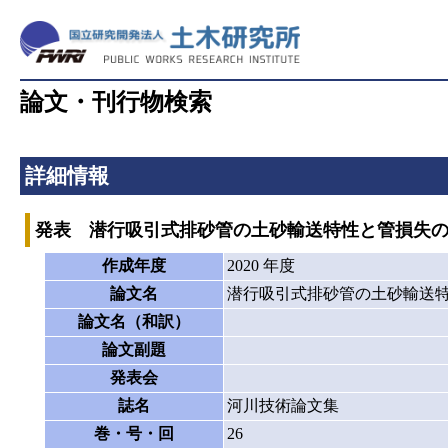
論文・刊行物検索
詳細情報
発表 潜行吸引式排砂管の土砂輸送特性と管損失
作成年度
2020 年度
論文名
潜行吸引式排砂管の土砂輸送
論文名（和訳）
論文副題
発表会
誌名
河川技術論文集
巻・号・回
26