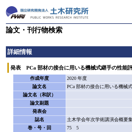
論文・刊行物検索
詳細情報
発表 PCa 部材の接合に用いる機械式継手の性能
作成年度
2020 年度
論文名
PCa 部材の接合に用いる機
論文名（和訳）
論文副題
発表会
誌名
土木学会年次学術講演会概要
巻・号・回
75 5