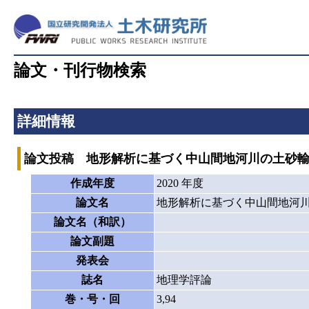
論文・刊行物検索
詳細情報
論文投稿 地形解析に基づく中山間地河川の土砂
作成年度
2020 年度
論文名
地形解析に基づく中山間地河
論文名（和訳）
論文副題
発表会
誌名
地理学評論
巻・号・回
3,94