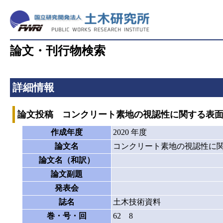
論文・刊行物検索
詳細情報
論文投稿 コンクリート素地の視認性に関する表
作成年度
2020 年度
論文名
コンクリート素地の視認性に
論文名（和訳）
論文副題
発表会
誌名
土木技術資料
巻・号・回
62 8