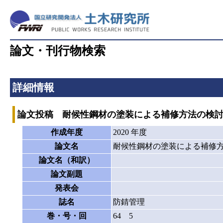
論文・刊行物検索
詳細情報
論文投稿 耐候性鋼材の塗装による補修方法の検討:
作成年度
2020 年度
論文名
耐候性鋼材の塗装による補修方
論文名（和訳）
論文副題
発表会
誌名
防錆管理
巻・号・回
64 5