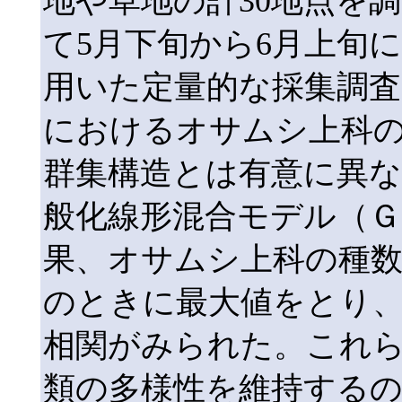
地や草地の計30地点を
て5月下旬から6月上旬
用いた定量的な採集調査
におけるオサムシ上科
群集構造とは有意に異
般化線形混合モデル（Ｇ
果、オサムシ上科の種数は
のときに最大値をとり
相関がみられた。これ
類の多様性を維持する