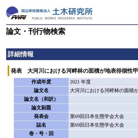
論文・刊行物検索
詳細情報
発表 大河川における河畔林の面積が地表徘徊性
作成年度
2021 年度
論文名
大河川における河畔林の面積
論文名（和訳）
論文副題
発表会
第69回日本生態学会大会
誌名
第69回日本生態学会大会
巻・号・回