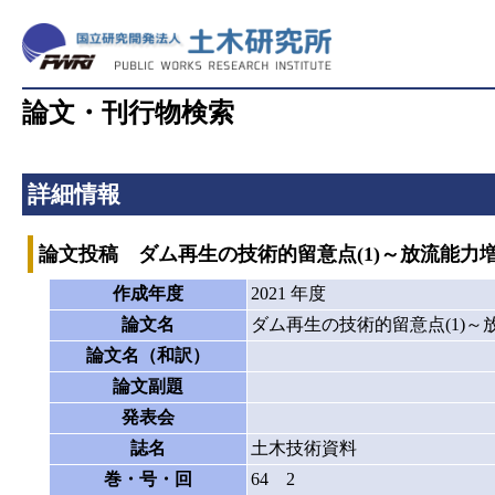
論文・刊行物検索
詳細情報
論文投稿 ダム再生の技術的留意点(1)～放流能力増
作成年度
2021 年度
論文名
ダム再生の技術的留意点(1)～
論文名（和訳）
論文副題
発表会
誌名
土木技術資料
巻・号・回
64 2