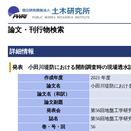
論文・刊行物検索
詳細情報
発表 小田川堤防における開削調査時の現場透水
作成年度
2021 年度
論文名
小田川堤防におけ
論文名（和訳）
論文副題
発表会
第56回地盤工学研
誌名
第56回地盤工学研
巻・号・回
56