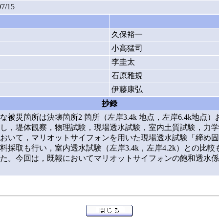
07/15
久保裕一
小高猛司
李圭太
石原雅規
伊藤康弘
抄録
災箇所は決壊箇所2 箇所（左岸3.4k 地点，左岸6.4k地点）およ
し，堤体観察，物理試験，現場透水試験，室内土質試験，力学
て，マリオットサイフォンを用いた現場透水試験「締め固めた地盤の
採取も行い，室内透水試験（左岸3.4k，左岸4.2k）との比較
た。今回は，既報においてマリオットサイフォンの飽和透水係