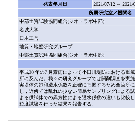
発表年月日
2021/07/12 ～ 2021/
所属研究室／機関名
中部土質試験協同組合(ジオ・ラボ中部)
名城大学
日本工営
地質・地盤研究グループ
中部土質試験協同組合(ジオ・ラボ中部)
平成30 年の7 月豪雨によって小田川堤防における重篤な被
所に及んだ。我々の研究グループでは開削調査を実施
実堤体の飽和透水係数を正確に把握するため全箇所におい
し，近傍では乱れの少ない簡易サンプリングによる試料
よる供試体での異方性による透水係数の違いも比較し
粒度試験を行った結果を報告する。