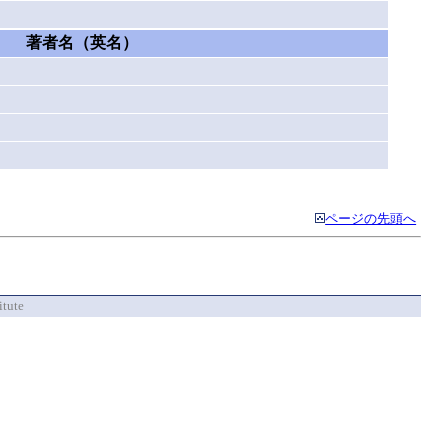
著者名（英名）
ページの先頭へ
itute