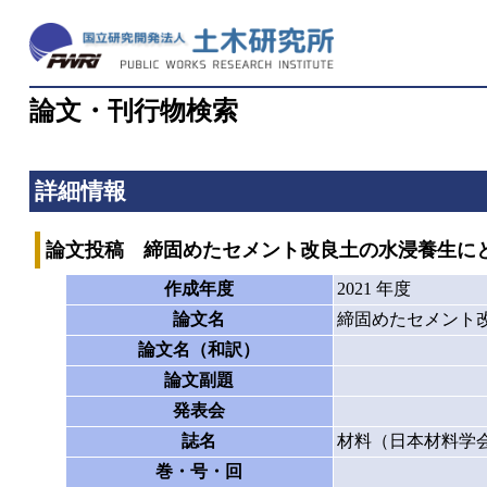
論文・刊行物検索
詳細情報
論文投稿 締固めたセメント改良土の水浸養生に
作成年度
2021 年度
論文名
締固めたセメント
論文名（和訳）
論文副題
発表会
誌名
材料（日本材料学会
巻・号・回