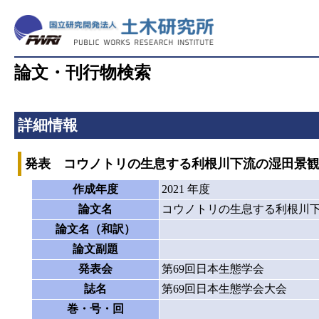
論文・刊行物検索
詳細情報
発表 コウノトリの生息する利根川下流の湿田景
作成年度
2021 年度
論文名
コウノトリの生息する利根川
論文名（和訳）
論文副題
発表会
第69回日本生態学会
誌名
第69回日本生態学会大会
巻・号・回