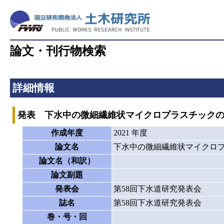
論文・刊行物検索
詳細情報
発表 下水中の微細繊維状マイクロプラスチック
作成年度
2021 年度
論文名
下水中の微細繊維状マイクロ
論文名（和訳）
論文副題
発表会
第58回下水道研究発表会
誌名
第58回下水道研究発表会
巻・号・回