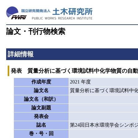
論文・刊行物検索
詳細情報
発表 質量分析に基づく環境試料中化学物質の自
作成年度
2021 年度
論文名
質量分析に基づく環境試料中
論文名（和訳）
論文副題
発表会
誌名
第24回日本水環境学会シンポ
巻・号・回