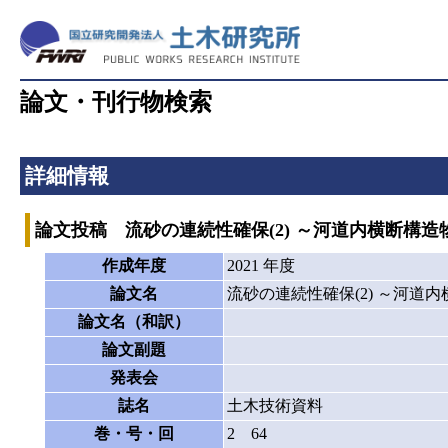
論文・刊行物検索
詳細情報
論文投稿 流砂の連続性確保(2) ～河道内横断構
作成年度
2021 年度
論文名
流砂の連続性確保(2) ～河道
論文名（和訳）
論文副題
発表会
誌名
土木技術資料
巻・号・回
2 64