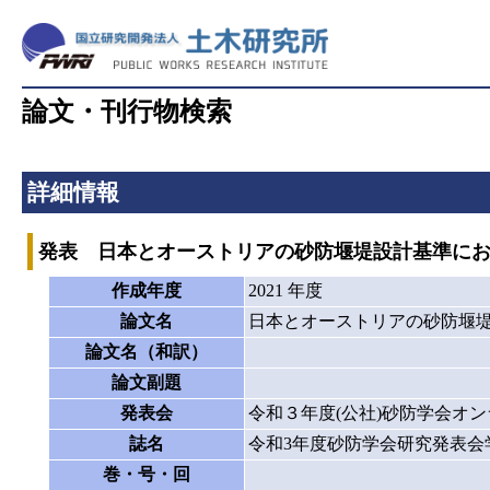
論文・刊行物検索
詳細情報
発表 日本とオーストリアの砂防堰堤設計基準に
作成年度
2021 年度
論文名
日本とオーストリアの砂防堰
論文名（和訳）
論文副題
発表会
令和３年度(公社)砂防学会オ
誌名
令和3年度砂防学会研究発表会
巻・号・回