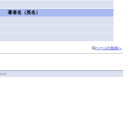
著者名（英名）
ページの先頭へ
itute