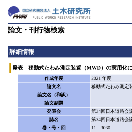
論文・刊行物検索
詳細情報
発表 移動式たわみ測定装置（MWD）の実用化
作成年度
2021 年度
論文名
移動式たわみ測定
論文名（和訳）
論文副題
発表会
第34回日本道路会
誌名
第34回日本道路会
巻・号・回
11 3030