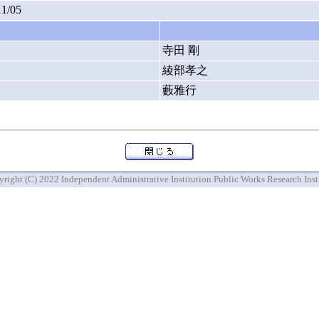
11/05
寺田 剛
綾部孝之
藪雅行
right (C) 2022 Independent Administrative Institution Public Works Research Inst