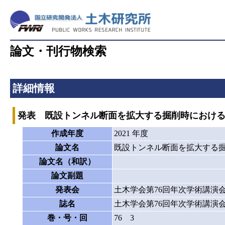
論文・刊行物検索
詳細情報
発表 既設トンネル断面を拡大する掘削時におけ
作成年度
2021 年度
論文名
既設トンネル断面を拡大する
論文名（和訳）
論文副題
発表会
土木学会第76回年次学術講演
誌名
土木学会第76回年次学術講演
巻・号・回
76 3