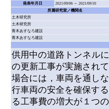
発表年月日
2021/09/06 ～ 2021/09/10
所属研究室／機関名
土木研究所
土木研究所
青木あすなろ建設
青木あすなろ建設
供用中の道路トンネル
の更新工事が実施され
場合には，車両を通し
行車両の安全を確保す
る工事費の増大が１つ