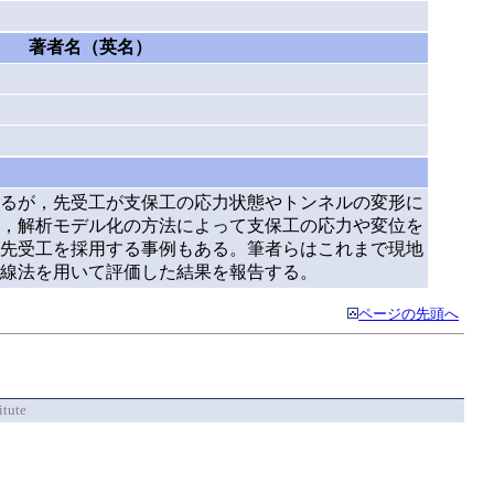
著者名（英名）
るが，先受工が支保工の応力状態やトンネルの変形に
，解析モデル化の方法によって支保工の応力や変位を
先受工を採用する事例もある。筆者らはこれまで現地
線法を用いて評価した結果を報告する。
ページの先頭へ
itute