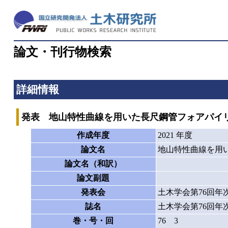
論文・刊行物検索
詳細情報
発表 地山特性曲線を用いた長尺鋼管フォアパイ
作成年度
2021 年度
論文名
地山特性曲線を用
論文名（和訳）
論文副題
発表会
土木学会第76回年
誌名
土木学会第76回年
巻・号・回
76 3