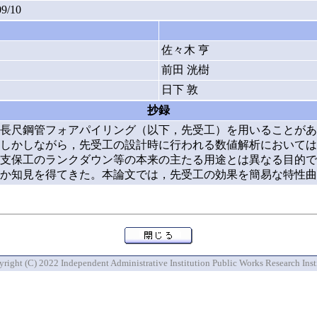
09/10
佐々木 亨
前田 洸樹
日下 敦
抄録
長尺鋼管フォアパイリング（以下，先受工）を用いることがあ
しかしながら，先受工の設計時に行われる数値解析においては
支保工のランクダウン等の本来の主たる用途とは異なる目的で
か知見を得てきた。本論文では，先受工の効果を簡易な特性曲
right (C) 2022 Independent Administrative Institution Public Works Research Inst