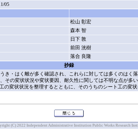
11/05
松山 彰宏
森本 智
日下 敦
前田 洸樹
落合 良隆
抄録
うき・はく離が多く確認され、これらに対しては多くのはく落
、その変状状況や変状要因、耐久性に関しては不明な点が多い
落対策工の変状状況を整理するとともに、そのうちのシート工の変
right (C) 2022 Independent Administrative Institution Public Works Research Inst