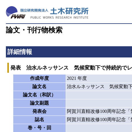
論文・刊行物検索
詳細情報
発表 治水ルネッサンス 気候変動下で持続的で
作成年度
2021 年度
論文名
治水ルネッサンス 気候変動
論文名（和訳）
論文副題
発表会
阿賀川直轄改修100周年記念
誌名
阿賀川直轄改修100周年記念
巻・号・回