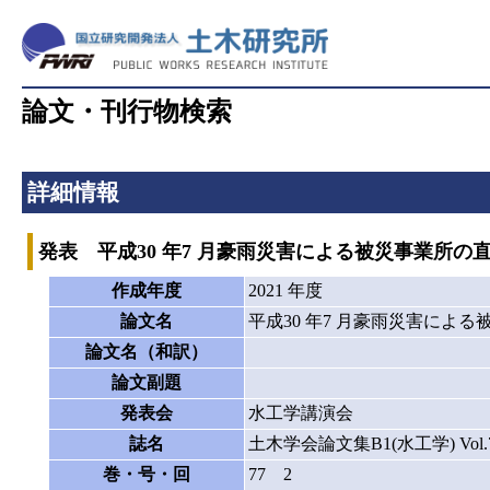
論文・刊行物検索
詳細情報
発表 平成30 年7 月豪雨災害による被災事業所
作成年度
2021 年度
論文名
平成30 年7 月豪雨災害によ
論文名（和訳）
論文副題
発表会
水工学講演会
誌名
土木学会論文集B1(水工学) Vol.77, No
巻・号・回
77 2