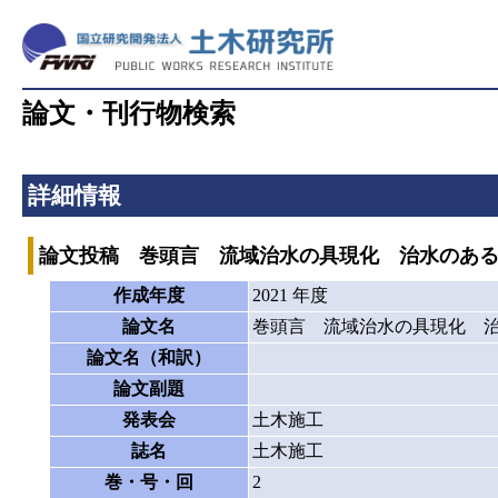
論文・刊行物検索
詳細情報
論文投稿 巻頭言 流域治水の具現化 治水のあ
作成年度
2021 年度
論文名
巻頭言 流域治水の具現化 
論文名（和訳）
論文副題
発表会
土木施工
誌名
土木施工
巻・号・回
2