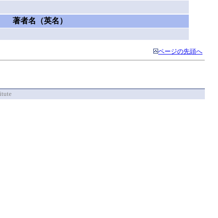
著者名（英名）
ページの先頭へ
itute