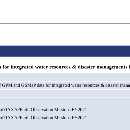
 integrated water resources & disaster managements in
f GPM and GSMaP data for integrated water resources & disaster mana
g of?JAXA?Earth Observation Missions FY2021
g of?JAXA?Earth Observation Missions FY2021