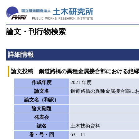
論文・刊行物検索
詳細情報
論文投稿 鋼道路橋の異種金属接合部における絶
作成年度
2021 年度
論文名
鋼道路橋の異種金属接合部に
論文名（和訳）
論文副題
発表会
誌名
土木技術資料
巻・号・回
63 11