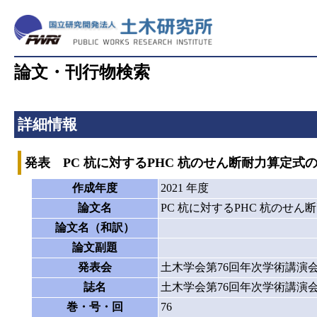
論文・刊行物検索
詳細情報
発表 PC 杭に対するPHC 杭のせん断耐力算定式
作成年度
2021 年度
論文名
PC 杭に対するPHC 杭のせ
論文名（和訳）
論文副題
発表会
土木学会第76回年次学術講演
誌名
土木学会第76回年次学術講演
巻・号・回
76