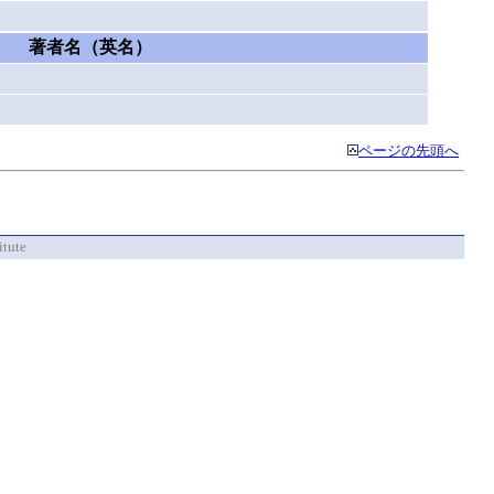
著者名（英名）
ページの先頭へ
itute