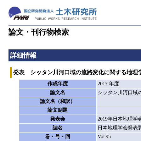
論文・刊行物検索
詳細情報
発表 シッタン川河口域の流路変化に関する地理
作成年度
2017 年度
論文名
シッタン川河口域
論文名（和訳）
論文副題
発表会
2019年日本地理
誌名
日本地理学会発表
巻・号・回
Vol.95