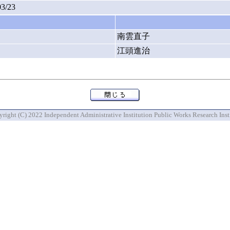
03/23
南雲直子
江頭進治
right (C) 2022 Independent Administrative Institution Public Works Research Inst