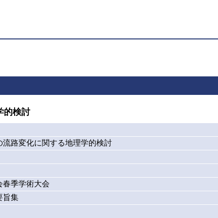
学的検討
の流路変化に関する地理学的検討
学会春季学術大会
要旨集