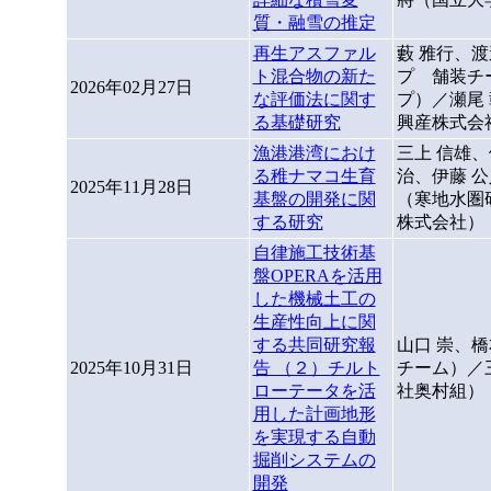
質・融雪の推定
再生アスファル
藪 雅行、
ト混合物の新た
プ 舗装チ
2026年02月27日
な評価法に関す
プ）／瀬尾 
る基礎研究
興産株式会
漁港港湾におけ
三上 信雄、
る稚ナマコ生育
治、伊藤 公
2025年11月28日
基盤の開発に関
（寒地水圏
する研究
株式会社）
自律施工技術基
盤OPERAを活用
した機械土工の
生産性向上に関
する共同研究報
山口 崇、橋
2025年10月31日
告 （２）チルト
チーム）／
ローテータを活
社奥村組）
用した計画地形
を実現する自動
掘削システムの
開発