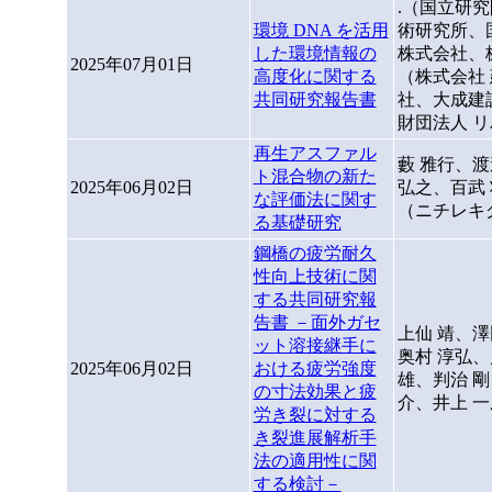
.（国立研
環境 DNA を活用
術研究所、
した環境情報の
株式会社、
2025年07月01日
高度化に関する
（株式会社
共同研究報告書
社、大成建
財団法人 
再生アスファル
藪 雅行、渡
ト混合物の新た
2025年06月02日
弘之、百武 
な評価法に関す
（ニチレキ
る基礎研究
鋼橋の疲労耐久
性向上技術に関
する共同研究報
告書 －面外ガセ
上仙 靖、澤
ット溶接継手に
奥村 淳弘、
2025年06月02日
おける疲労強度
雄、判治 
の寸法効果と疲
介、井上 
労き裂に対する
き裂進展解析手
法の適用性に関
する検討－