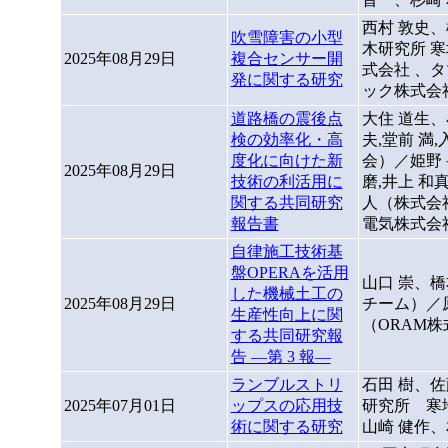
西村 敦史、
吹雪障害の小型
木研究所 
2025年08月29日
複合センサー開
式会社 、
発に関する研究
ック株式会
道路橋の震後点
大住 道生
検の効率化・高
夫,堂前 満
度化に向けた新
会）／姫野 
2025年08月29日
技術の利活用に
磨,井上 和
関する共同研究
人（株式会社
報告書
電気株式会
自律施工技術基
盤OPERAを活用
山口 崇、
した機械土工の
2025年08月29日
チーム）／
生産性向上に関
（ORAM
する共同研究報
告 ―第 3 報―
ランブルストリ
石田 樹、佐
2025年07月01日
ップスの応用技
研究所 寒
術に関する研究
山崎 健作、