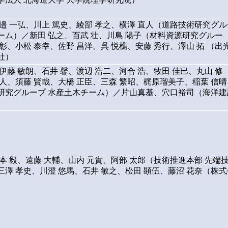
渡邉 一弘、川上 篤史、綾部 孝之、横澤 直人（道路技術研究グル
ーム）／新田 弘之、百武 壮、川島 陽子（材料資源研究グルー
彰、小松 泰幸、佐野 昌洋、呉 悦樵、安藤 秀行、澤山 拓 （出
社）
伊藤 敏朗、石井 馨、渡辺 浩二、河合 浩、牧田 佳巳、丸山 修
人、須藤 賢哉、大橋 正臣、三森 繁昭、梶原瑠美子、稲葉 信晴
研究グループ 水産土木チーム）／片山真基、穴口裕司（海洋建
本 毅、遠藤 大輔、山内 元貴、阿部 太郎（技術推進本部 先端
三澤 孝史、川澄 悠馬、石井 敏之、松田 顕伍、藤沼 花奈（株式