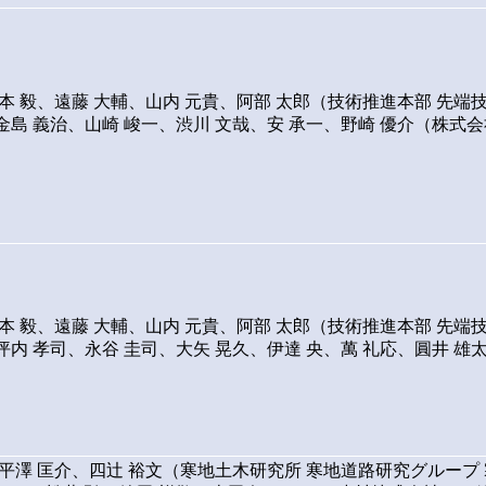
本 毅、遠藤 大輔、山内 元貴、阿部 太郎（技術推進本部 先端
金島 義治、山崎 峻一、渋川 文哉、安 承一、野崎 優介（株式会
本 毅、遠藤 大輔、山内 元貴、阿部 太郎（技術推進本部 先端
内 孝司、永谷 圭司、大矢 晃久、伊達 央、萬 礼応、圓井 雄
）
、平澤 匡介、四辻 裕文（寒地土木研究所 寒地道路研究グループ 