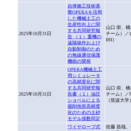
自律施工技術基
盤OPERAを活用
した機械土工の
生産性向上に関
山口 崇、橋
する共同研究報
2025年10月31日
チーム）／
告 （１）重機の
IHI）
遠隔操作および
自動制御のため
の無線通信保護
機能の開発
OPERA機械土工
用シミュレータ
の高精度化に関
する共同研究報
山口 崇、橋
2025年10月31日
告書（１）油圧
チーム）／坪
ショベルによる
（筑波大学
掘削地形高精度
化のための土砂
モデル係数同定
ワイヤロープ式
佐藤 昌哉