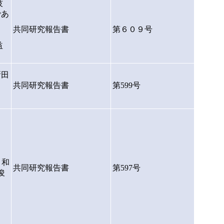
技
であ
共同研究報告書
第６０９号
益
）
新田
共同研究報告書
第599号
、
 和
共同研究報告書
第597号
俊