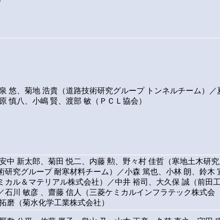
小泉 悠、菊地 浩貴（道路技術研究グループ トンネルチーム）／
原 慎八、小嶋 賢、渡部 敏（ＰＣＬ協会）
、安中 新太郎、菊田 悦二、内藤 勲、野々村 佳哲（寒地土木研究
術研究グループ 耐寒材料チーム）／小森 篤也、小林 朗、鈴木 
ミカル＆マテリアル株式会社）／中井 裕司、大久保 誠（前田
／石川 敏彦 、齋藤 信人（三菱ケミカルインフラテック株式会
 拓磨（菊水化学工業株式会社）