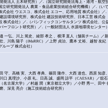
究開発法人 土木研究所）／.（国立研究開発法海上・港湾・航空
国立研究開発法人 農業・食品産業技術総合研究機構）／.（い
株式会社 ウエスコ、株式会社 エコー、応用地質 株式会社）／.
 建設環境研究所、株式会社 建設技術研究所、日本工営 株式会
設 株式会社）／.（パシフィックコンサルタンツ 株式会社、公
リバーフロント研究所）／.（一般財団法人 水源地環境センター
邉 一弘、川上 篤史、綾部 孝之 、横澤 直人（舗装チーム）／
壮、川島 陽子（iMaRRC）／上野 貞治、鷹本 丈裕、越智 友紀
グループ 株式会社）
田 守、高橋 実、大西 孝典、篠田 隆作、大西 達也、西原 知彦
川口 真理沙、小原 礼、日高 誠、盛岡 諒平（CAESAR）／舘石
剛（名古屋大学）／村越 潤（東京都立大学）／小野 秀一、田中 
一磨、深見 亮介（施工技術総合研究所）