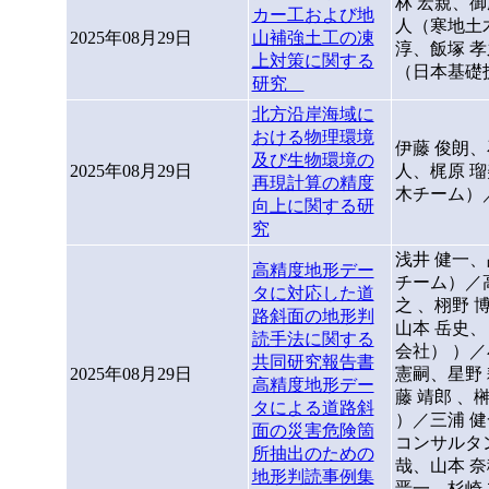
林 宏親、御
カー工および地
人（寒地土
2025年08月29日
山補強土工の凍
淳、飯塚 
上対策に関する
（日本基礎
研究
北方沿岸海域に
おける物理環境
伊藤 俊朗、
及び生物環境の
2025年08月29日
人、梶原 
再現計算の精度
木チーム）
向上に関する研
究
浅井 健一、
高精度地形デー
チーム）／高
タに対応した道
之 、栩野 
路斜面の地形判
山本 岳史
読手法に関する
会社） ）／
共同研究報告書
2025年08月29日
憲嗣、星野
高精度地形デー
藤 靖郎 、
タによる道路斜
）／三浦 
面の災害危険箇
コンサルタ
所抽出のための
哉、山本 
地形判読事例集
晋一、杉崎