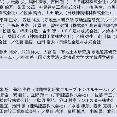
ム）／松藤 弘、嶋田 祥敬、吉田 智（ＪＦＥ建材株式会社）／
大森 伯万、柴田 公茂（神鋼建材工業株式会社）／檜 弥生、市川 
株式会社）／佐藤 義悟、山田 慶太（日鉄神鋼建材株式会社）
平澤 匡介、 四辻 裕文（寒地土木研究所 寒地道路研究グループ
ム）／糸島 史浩、江原 豊、曽根 健司（株式会社高速道路総合
／松藤 弘、嶋田 祥敬、吉田 智（ＪＦＥ建材株式会社）／鈴木 
伯万、柴田 公茂（神鋼建材工業株式会社）／檜 弥生、市川 隆（
会社）／佐藤 義悟、山田 慶太（日鐵住金建材株式会社）
、原田 裕介、武知 洋太、大宮 哲（寒地土木研究所 寒地道路研究
氷チーム）／稲津 將（国立大学法人北海道大学 大学院理学研究
小泉 悠、菊地 浩貴（道路技術研究グループ トンネルチーム）／
村 新吾、巽 義知、立野 翔一（戸田建設株式会社）／佐藤 幸三、
西松建設株式会社）／駄原 剛弘、谷口 哲憲（ジオスター株式会
 義宜、池田 廉（鹿島建設株式会社）／水谷 和彦、春田 克樹、
前田建設工業株式会社）／夏目 岳洋、藤原 慎八、小嶋 賢、渡部 
）