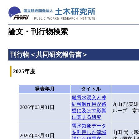
論文・刊行物検索
刊行物＜共同研究報告書＞
2025年度
発表年月
タイトル
融雪水浸入と凍
結融解作用が路
丸山 記美
2026年03月31日
盤に及ぼす影響
ループ 寒
に関する研究
雪氷気象データ
を利用した流域
山田 嵩（
2026年03月31日
詳細な積雪変
將（国立大