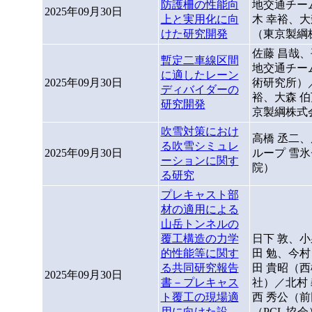
防護柵の性能向
地交通チー
2025年09月30日
上と実用化に向
木 幸裕、
けた研究開発
（東京製綱
佐藤 昌哉、
暫定二車線区間
地交通チー
に適したレーン
2025年09月30日
術研究所）
ディバイダーの
裕、大森 
研究開発
京製綱株式
吹雪対策におけ
高橋 丞二
る吹雪シミュレ
2025年09月30日
ループ 雪
ーションに関す
院）
る研究
プレキャスト部
材の適用による
山岳トンネルの
覆工構造の力学
日下 敦、
的性能等に関す
田 勉、今
る共同研究報告
田 貴昭（
2025年09月30日
書－プレキャス
社）／北村
ト覆工の現場適
西 秀公（
用に向けた設
（PCL 協会