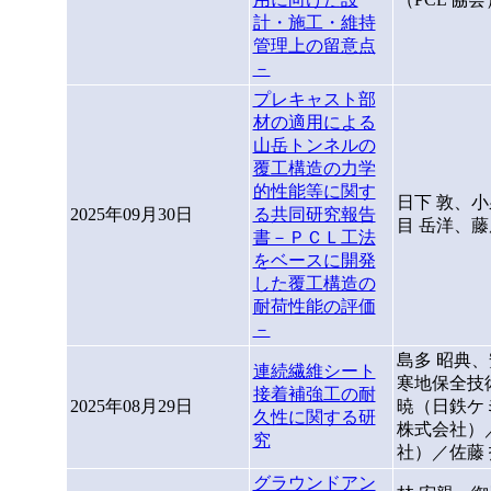
計・施工・維持
管理上の留意点
－
プレキャスト部
材の適用による
山岳トンネルの
覆工構造の力学
的性能等に関す
日下 敦、
2025年09月30日
る共同研究報告
目 岳洋、藤
書－ＰＣＬ工法
をベースに開発
した覆工構造の
耐荷性能の評価
－
島多 昭典
連続繊維シート
寒地保全技
接着補強工の耐
2025年08月29日
暁（日鉄ケ
久性に関する研
株式会社）
究
社）／佐藤
グラウンドアン