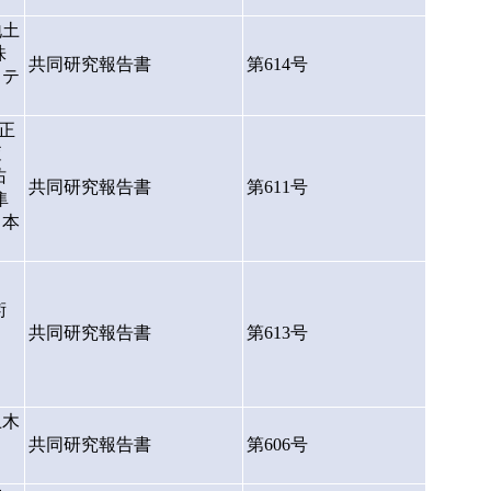
地土
株
共同研究報告書
第614号
ラテ
正
査
佑
共同研究報告書
第611号
隼
日本
術
共同研究報告書
第613号
土木
、
共同研究報告書
第606号