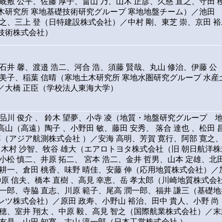
厩敷 公平、佐藤 厚子、畠山 乃、山木 正彦、久慈 直之、守田 
木研究所 寒地基礎技術研究グループ 寒地地盤チーム）／池田
孝之、三上 登（日特建設株式会社）／中村 剛、東芝 崇、京田 裕
技術株式会社）
石井 馨、渡邉 浩二、河合 浩、須藤 賢哉、丸山 修治、伊藤 公
瑠美子、稲葉 信晴（寒地土木研究所 寒地水圏研究グループ 水産
／大橋 正臣（学校法人東海大学）
品川 俊介 、 鈴木 望夢、小寺 凌（地質・地盤研究グループ 
山（高遠）陶子 、小野田 敏、藤田 安秀、 落合 達也 、松田 
博（アジア航測株式会社 ）／安海 高明、芳賀 寛行、阿部 寛之
、 木村 沙智、牧谷 雄大（エアロトヨタ株式会社（旧 朝日航洋株
小松 慎二、井原 拓二、 宮本 浩二、金井 哲男、山本 定雄、北
 耕一、倉田 桃香、味野 晴佳、安藤 伸（応用地質株式会社）／
榊原 信夫、橋本 直樹 、高見 幸恵、岳 孝太郎（川崎地質株式会
健一郎、寺脇 直志、川原 範子、尾高 潤一郎、福井 謙三（基礎地
ンツ株式会社）／原田 政寿、小野山 裕治、田中 貴人、小野 尚
奈穂、室井 翔太 、中原 毅、高見 智之（国際航業株式会社）／末
 友是、山田 知寛、古山 淳一郎（日本工営株式会社 ）