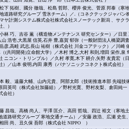
松下 拓樹、國分 徹哉、松島 哲郎、櫻井 俊光、菅原 邦泰（寒
寒地道路研究グループ 雪氷チーム）／.（コネクテックジャパン
タマヤ計測システム株式会社株式会社スノーテック新潟 、サク
社、）
、小林 巧、吉谷 薫（構造物メンテナンス 研究センター）／日里 
,入山 浩壱,大黒屋 信英,石井 豊,嘉賀 郁弥（一般財団法人橋梁調
岳彦,高畦 武志,長山 祐樹（株式会社 川金コアテック）／川崎 
真（(共同開発)立命館大学）／木村 博之,大村 和則,増田 栄作,泉 
 ニコン・トリンブル）／久村 孝寛,木下 耕介,矢野 友貴宏（
社）／山本 俊明,内田 康秀（パナソニックコネクト株式会社）
橋本 毅、遠藤大輔、山内元貴、阿部太郎（技術推進本部 先端技
原田英司（株式会社加藤組）／野村光寛、野村友梨、倉田純一
株式会社）
藤 昌哉、高橋 尚人、平澤 匡介、高田 哲哉、四辻 裕文（寒地
地道路研究グループ 寒地交通チーム）／安藤 政浩、広瀬 史生
相田 尚、丑久保 吾郎（株式会社 NIPPO ）