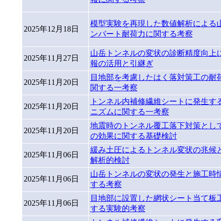
模型実験を再現した数値解析による
2025年12月18日
ンバート耐荷力に関する考察
山岳トンネルの変状の診断精度向上
2025年11月27日
報の活用と引継ぎ
目地部を考慮したはく落対策工の耐
2025年11月20日
関する一考察
トンネル内補修繊維シートに発生す
2025年11月20日
ニズムに関する一考察
地震時のトンネル覆工落下対策とし
2025年11月20日
の効果に関する基礎検討
緩み土圧によるトンネル変状の兆候
2025年11月06日
解析的検討
山岳トンネルの変状の発生と施工時
2025年11月06日
する考察
目地部に設置した網状シート当て板
2025年11月06日
する実験的考察