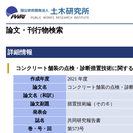
論文・刊行物検索
詳細情報
コンクリート舗装の点検・診断措置技術に関する
作成年度
2021 年度
論文名
コンクリート舗装の点検・診
論文名（和訳）
論文副題
措置技術編（その６）
発表会
誌名
共同研究報告書
巻・号・回
第573号