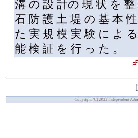
溝 の 設 計の 現 状 を 整
石 防 護 土 堤 の 基 本 性
た 実 規 模 実 験 に よ る
能 検 証 を 行 っ た 。
Copyright (C) 2022 Independent Admin