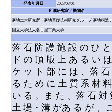
発表年月日
2023/03/01
所属研究室／機関名
寒地土木研究所 寒地基礎技術研究グループ 寒地構造
国立大学法人名古屋工業大学
落 石 防 護 施 設 の ひ と
ド の 頂 版 上 あ る い は
ケ ッ ト 部 に は 、落 石 
る た め に 土 質 系 材 料
い る 。ま た 、落 石 対 
土 堤・溝 があ る が 、こ