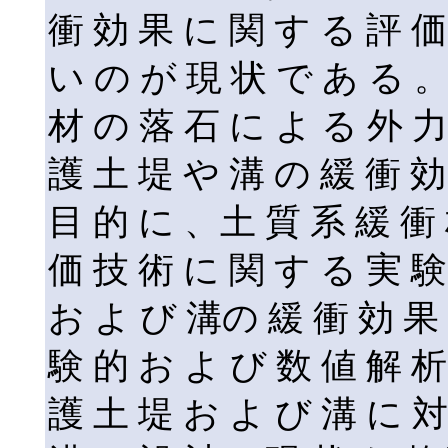
衝 効 果 に 関 す る 評 価
い の が 現 状 で あ る 
材 の 落 石 に よ る 外 力
護 土 堤 や 溝 の 緩 衝 効
目 的 に 、土 質 系 緩 衝
価 技 術 に 関 す る 実 験
お よ び 溝の 緩 衝 効 果 
験 的 お よ び 数 値 解 
護 土 堤 お よ び 溝 に 